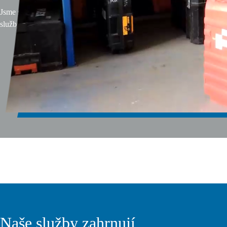
Jsme spolehlivým partnerem pro oblast montáže investičních celků, nab
služby od plánování až po finální realizaci.
Naše služby zahrnují