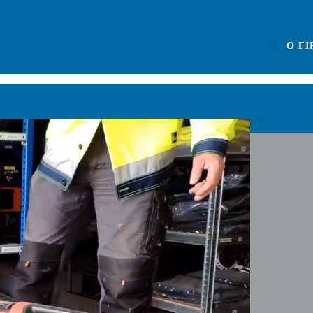
O F
ÚV
SÍ
TE
a na