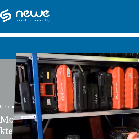
O firmě
Montáž bez kompromisů, kvalit
kterou se můžete spolehnout.