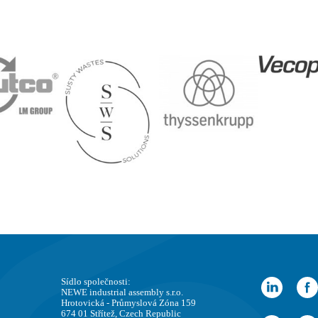
Sídlo společnosti:
NEWE industrial assembly s.r.o.
Hrotovická - Průmyslová Zóna 159
674 01 Střítež, Czech Republic