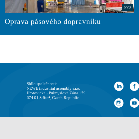
0093
Oprava pásového dopravníku
Sídlo společnosti:
NEWE industrial assembly s.r.o.
Hrotovická - Průmyslová Zóna 159
674 01 Střítež, Czech Republic