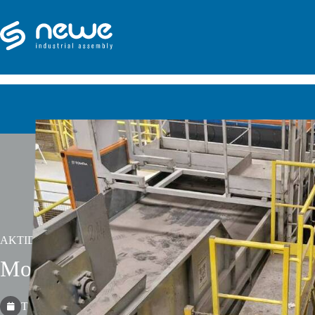
AKTID - FR
Modernizace třídicí linky ve Fra
Termín realizace: březen 2026 - červenec 2026