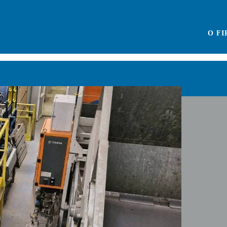
O F
ÚV
SÍ
TE
ncii