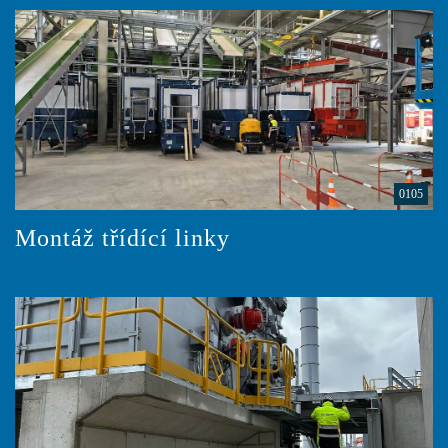
0105
Montáž třídící linky