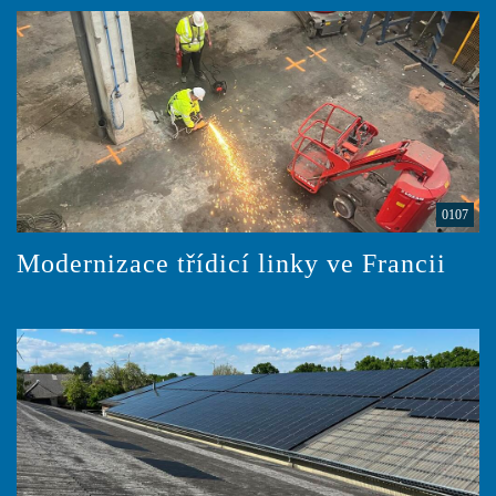
0107
Modernizace třídicí linky ve Francii