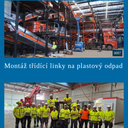
0097
Montáž třídící linky na plastový odpad